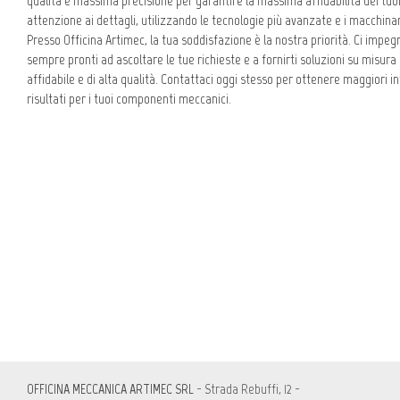
qualità e massima precisione per garantire la massima affidabilità dei tuo
attenzione ai dettagli, utilizzando le tecnologie più avanzate e i macchin
Presso Officina Artimec, la tua soddisfazione è la nostra priorità. Ci impe
sempre pronti ad ascoltare le tue richieste e a fornirti soluzioni su misura
affidabile e di alta qualità. Contattaci oggi stesso per ottenere maggiori i
risultati per i tuoi componenti meccanici.
OFFICINA MECCANICA ARTIMEC SRL
- Strada Rebuffi, 12 -